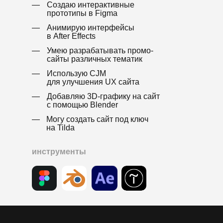
—
Создаю интерактивные
Арт-директор
Embacy
прототипы в Figma
—
Анимирую интерфейсы
в After Effects
—
Умею разрабатывать промо-
сайты различных тематик
—
Использую СJM
для улучшения UX сайта
—
Добавляю 3D-графику на сайт
с помощью Blender
—
Могу создать сайт под ключ
на Tilda
инструменты