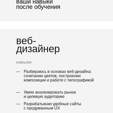
ваши навыки
ЯНА МИРОНОВА
после обучения
Моушн-дизайнер
и видеограф
Клиенты: Numero,
Adidas, ЦУМ
веб-
НИКИТА КУЛАЧЕНКОВ
дизайнер
3D Artsit, автор одного
из крупнейших youtube
каналов по blender —
brainy man
навыки
—
Разбираюсь в основах веб-дизайна:
СОФЬЯ НАРБУТ
сочетании цветов, построении
композиции и работе с типографикой
Старший менеджер
проектов Embacy
—
Умею анализировать рынок
и целевую аудиторию
—
Разрабатываю удобные сайты
ЕЛИСЕЙ СОЛОВЬЕВ
с продуманным UX