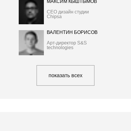
МАКСИМ КЫШТЫМОВ
CEO дизайн студии
Chipsa
ВАЛЕНТИН БОРИСОВ
Арт-директор S&S
technologies
СЕРГЕЙ КОРОЛЬ
Редактор
и коммерческий писатель
показать всех
КРИСТИНА
МАРТЫНОВСКАЯ
UX Researcher
в швейцарском стартапе