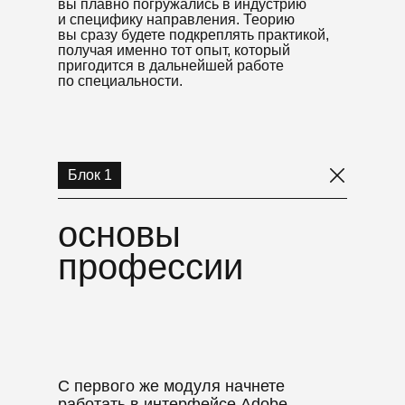
вы плавно погружались в индустрию
и специфику направления. Теорию
вы сразу будете подкреплять практикой,
получая именно тот опыт, который
пригодится в дальнейшей работе
по специальности.
Блок 1
основы
профессии
основы
профессии
С первого же модуля начнете
работать в интерфейсе Adobe