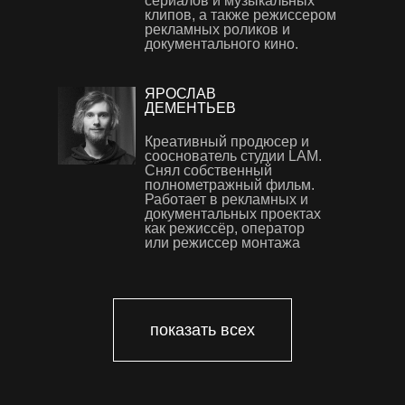
сериалов и музыкальных
клипов, а также режиссером
рекламных роликов и
документального кино.
ЯРОСЛАВ
ДЕМЕНТЬЕВ
Креативный продюсер и
сооснователь студии LAM.
Снял собственный
полнометражный фильм.
Работает в рекламных и
документальных проектах
как режиссёр, оператор
или режиссер монтажа
АЛЕКСЕЙ ЛАПИН
ЛЕВ ГРУЗДЕВ
Режиссер монтажа, опыт 10+
Режиссер монтажа.
лет. Автор Telegram-канала
Монтировал рекламу для
JumpCut. 5 лет работал на ТВ
«Сбера», «Авито», VK,
показать всех
в отделе эфирного промо
«Яндекса», Ozon и других
«СТС Медиа». Монтировал
компаний. Сотрудничал с
рекламу для «Сбера»,
агентствами Asap,
Яндекс Еды, Yves Saint
«Заграница», Zarya, Heaven,
Laurent, а также клипы для
Jetlag, Concept Films,