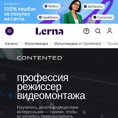
Курс «Режиссер
видеомонтажа»
Каталог
Мультимедиа
Мультимедиа от Contented
Профе
профессия
режиссер
видеомонтажа
Научитесь делать видеоролики
интересными — такими, чтобы
их хотелось пересматривать