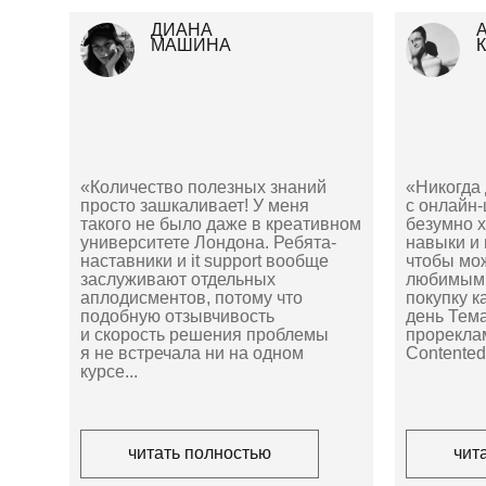
ДИАНА
МАШИНА
«Количество полезных знаний
«Никогда 
просто зашкаливает! У меня
с онлайн
такого не было даже в креативном
безумно х
университете Лондона. Ребята-
навыки и 
наставники и it support вообще
чтобы мо
заслуживают отдельных
любимым 
аплодисментов, потому что
покупку к
подобную отзывчивость
день Тем
и скорость решения проблемы
прорекла
я не встречала ни на одном
Contente
курсе...
читать полностью
чит