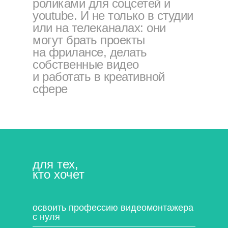
роликами для соцсетей и
youtube. И не только в студии
или на телеканалах: они
могут брать проекты
на фрилансе, делать
собственные видео
и работать в креативной
сфере
для тех,
кто хочет
освоить профессию видеомонтажера
с нуля