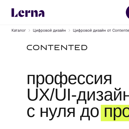
Каталог
Цифровой дизайн
Цифровой дизайн от Content
Курс UX/UI дизайнер интерфей
профессия
UX/UI-дизай
с нуля до пр