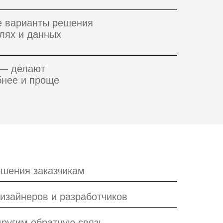
е варианты решения
лях и данных
 — делают
бнее и проще
ешения заказчикам
дизайнеров и разработчиков
другим обратную связь