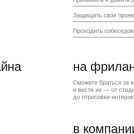
Защищать свои прое
Проходить собеседо
айна
на фрила
Сможете браться за 
и вести их — от стад
до отрисовки интерак
в компани