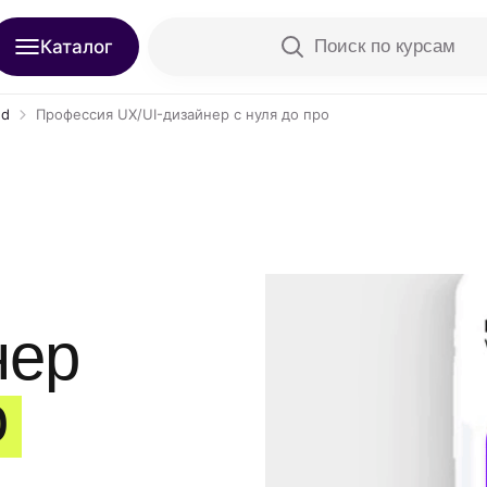
Каталог
Поиск по курсам
ed
Профессия UX/UI-дизайнер с нуля до про
сов с нуля до PRO
нер
о