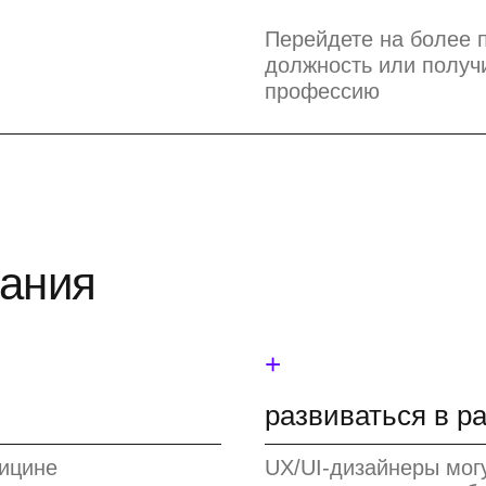
Перейдете на более 
должность или получ
профессию
нания
+
развиваться в р
дицине
UX/UI-дизайнеры мог