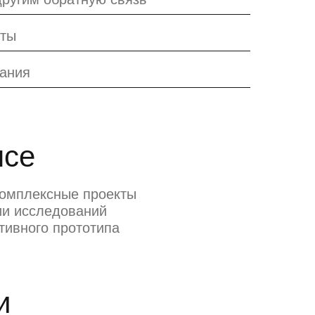
кты
вания
нсе
комплексные проекты
ии исследований
тивного прототипа
и