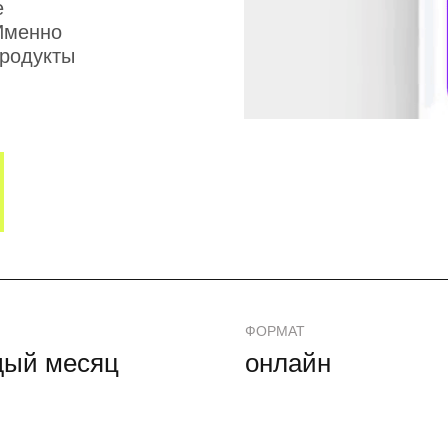
е
 Именно
родукты
ФОРМАТ
дый месяц
онлайн