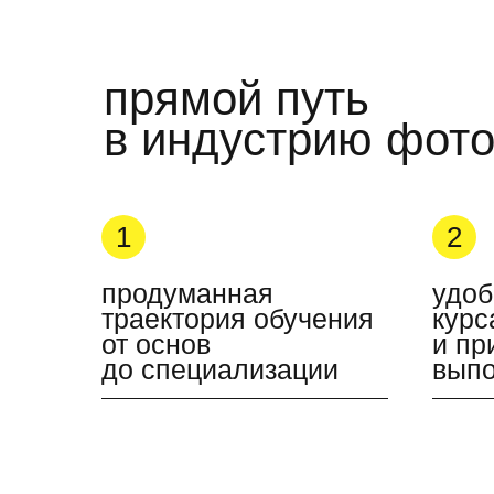
прямой путь
в индустрию фот
1
2
продуманная
удо
траектория обучения
курс
от основ
и пр
до специализации
выпо