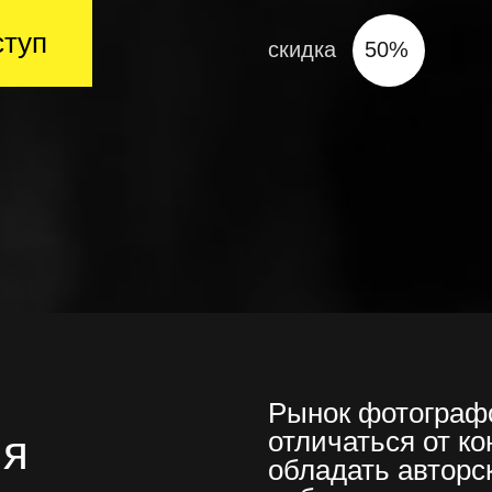
ступ
скидка
50%
Рынок фотографо
отличаться от к
ля
обладать авторс