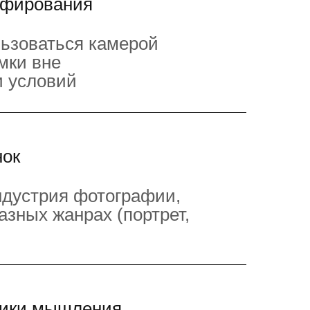
афирования
льзоваться камерой
мки вне
и условий
нок
ндустрия фотографии,
азных жанрах (портрет,
ники мышления