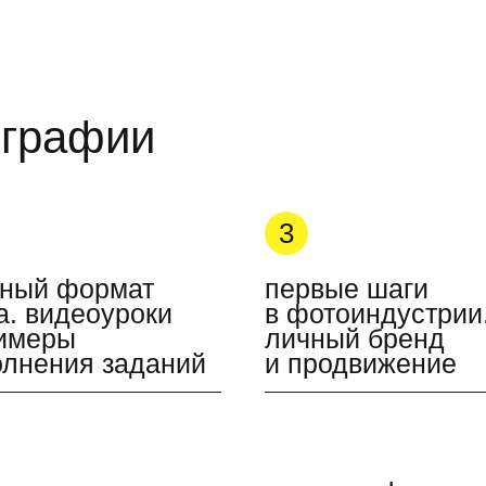
ографии
3
бный формат
первые шаги
а. видеоуроки
в фотоиндустрии
имеры
личный бренд
лнения заданий
и продвижение