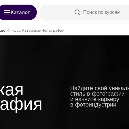
графия»
Каталог
Поиск по курсам
ted
Курс Авторская фотография
кая
Найдите свой уникал
стиль в фотографии
рафия
и начните карьеру
в фотоиндустрии