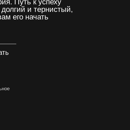
ия. Путь к успеху
долгий и тернистый,
ам его начать
ать
ьное