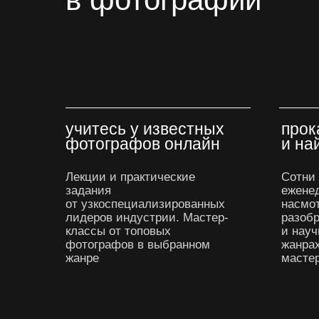
Курс рекламной фотографии от Contented
учитесь у известных
прок
фотографов онлайн
и на
Лекции и практические
Сотни
задания
ежене
от узкоспециализированных
насмо
лидеров индустрии. Мастер-
разобр
классы от топовых
и науч
фотографов в выбранном
жанра
жанре
мастер