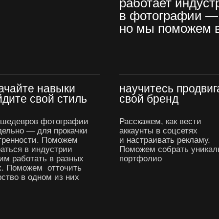
работает индустр
в фотографии — 
но мы поможем в
ачайте навыки
научитесь продвиг
йдите свой стиль
свой бренд
 шедевров фотографии
Расскажем, как вести
дельно — для прокачки
аккаунты в соцсетях
тренности. Поможем
и настраивать рекламу.
аться в индустрии
Поможем собрать уникал
им работать в разных
портфолио
х. Поможем отточить
ство в одном из них