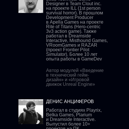
Designer в Team Clout inc.
на проекте ILL (1st person
survival horror). В прошлом
Development Producer
в Apella Games на проекте
Rite of Titans (Hero-centric
3v3 action game). Также
работал в Dreamside
Interactive, Misthound Games,
VRoomGames и RAZAR
(проект Frontier Pilot
Simulator). Более 10 лет
опыта работы в GameDev
Автор модулей «Введение
в технический гейм-
дизайн» и «Игровой
движок Unreal Engine»
ДЕНИС АНЦИФЕРОВ
Работал в студиях Playrix,
Belka Games, Plarium
и Dreamside Interactive.
Выпустил более 10+
проектов на ПК