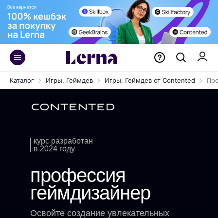
Обучение гейм-дизайнера
Каталог
Игры. Геймдев
Игры. Геймдев от Contented
Про
курс разработан
в 2024 году
профессия
геймдизайнер
Освойте создание увлекательных