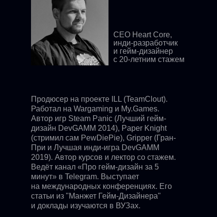
CEO Heart Core,
инди-разработчик
и гейм-дизайнер
с 20-летним стажем
Продюсер на проекте ILL (TeamClout).
Работал на Wargaming и My.Games.
Автор игр Steam Panic (Лучший гейм-
дизайн DevGAMM 2014), Paper Knight
(стримил сам PewDiePie), Gripper (Гран-
При и Лучшая инди-игра DevGAMM
2019). Автор курсов и лектор со стажем.
Ведёт канал «Про гейм-дизайн за 5
минут» в Telegram. Выступает
на международных конференциях. Его
статьи из "Манжет Гейм-Дизайнера"
и доклады изучаются в ВУЗах.