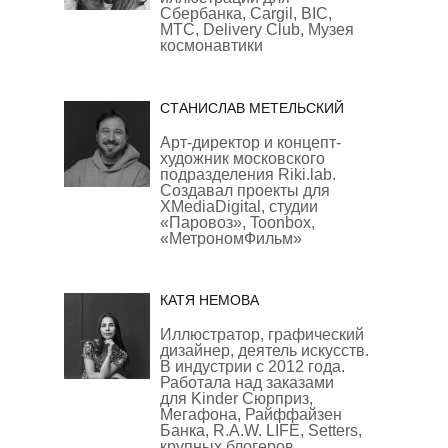
Сбербанка, Cargil, BIC,
МТС, Delivery Club, Музея
космонавтики
СТАНИСЛАВ МЕТЕЛЬСКИЙ
Арт-директор и концепт-
художник московского
подразделения Riki.lab.
Создавал проекты для
XMediaDigital, студии
«Паровоз», Toonbox,
«МетрономФильм»
КАТЯ НЕМОВА
Иллюстратор, графический
дизайнер, деятель искусств.
В индустрии с 2012 года.
Работала над заказами
для Kinder Сюрприз,
Мегафона, Райффайзен
Банка, R.A.W. LIFE, Setters,
крупных блогеров