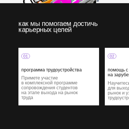
как мы помогаем достичь
карьерных целей
01
02
программа трудоустройства
помощь с
на заруб
Примете участие
в комплексной программе
Научитес
сопровождения студентов
для выхо
на этапе выхода на рынок
рынок и у
труда
трудоуст